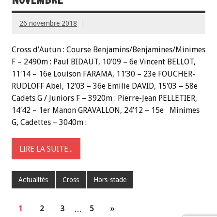
26 novembre 2018
Cross d’Autun : Course Benjamins/Benjamines/Minimes
F – 2490m : Paul BIDAUT, 10′09 – 6e Vincent BELLOT,
11′14 – 16e Louison FARAMA, 11′30 – 23e FOUCHER-
RUDLOFF Abel, 12′03 – 36e Emilie DAVID, 15′03 – 58e
Cadets G / Juniors F – 3920m : Pierre-Jean PELLETIER,
14′42 – 1er Manon GRAVALLON, 24′12 – 15e Minimes
G, Cadettes – 3040m :
LIRE LA SUITE...
Actualités
Cross
Hors-stade
1
2
3
…
5
»