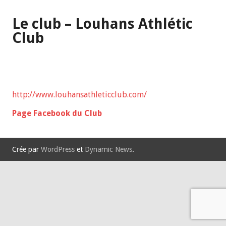
Le club – Louhans Athlétic
Club
http://www.louhansathleticclub.com/
Page Facebook du Club
Crée par
WordPress
et
Dynamic News
.