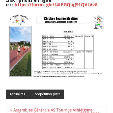
Inscriptions en ligne
ici
:
https://forms.gle/f4tEGQiqJ91QVLVv6
Actualités
Compétition piste
Navigation
« Assemblée Générale AS Tournus Athlétisme