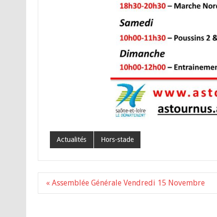
Actualités
Hors-stade
Navigation
« Assemblée Générale Vendredi 15 Novembre
de
l’article