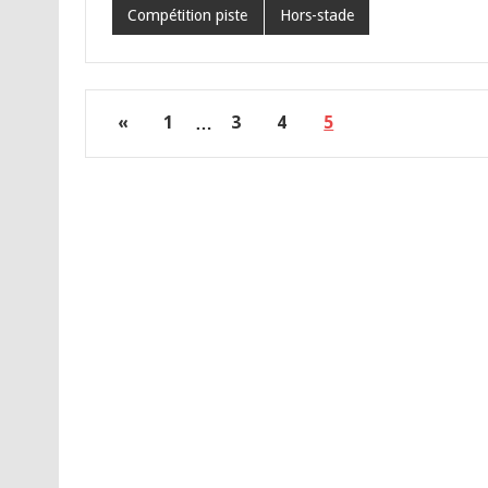
Compétition piste
Hors-stade
«
1
…
3
4
5